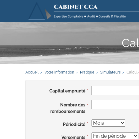
Cal
Accueil
Votre information
Pratique
Simulateurs
Calcul
Capital emprunté
Nombre des
remboursements
Périodicité
Versements