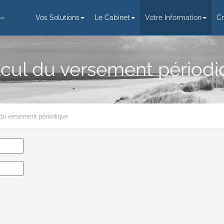
Vos Solutions
Le Cabinet
Votre Information
Cr
cul du versement périod
 du versement périodique