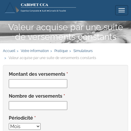
Tog
navi
Valeur acquise par une suite
de versements constants
Accueil
Votre information
Pratique
Simulateurs
Valeur acquise par une suite de versements constants
Montant des versements
Nombre de versements
Périodicité