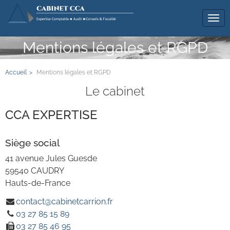
Tog
navi
Mentions légales et RGPD
Accueil
Mentions légales et RGPD
Le cabinet
CCA EXPERTISE
Siège social
41 avenue Jules Guesde
59540
CAUDRY
Hauts-de-France
contact@cabinetcarrion.fr
03 27 85 15 89
03 27 85 46 95