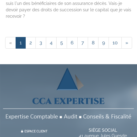
suis l'un des bénéficiaires de son assurance décès. Vais-je
devoir payer des droits de succession sur le capital que je vais
recevoir ?
«
1
2
3
4
5
6
7
8
9
10
»
SIÈGE SOCIAL
ESPACE CLIENT
41 avenue Jules Guesde