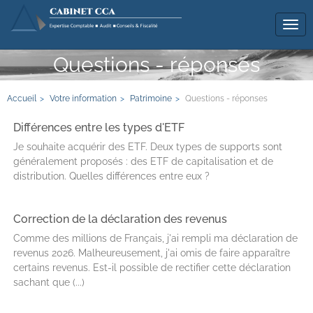
Tog
navi
Questions - réponses
Accueil
Votre information
Patrimoine
Questions - réponses
Différences entre les types d'ETF
Je souhaite acquérir des ETF. Deux types de supports sont
généralement proposés : des ETF de capitalisation et de
distribution. Quelles différences entre eux ?
Correction de la déclaration des revenus
Comme des millions de Français, j'ai rempli ma déclaration de
revenus 2026. Malheureusement, j'ai omis de faire apparaître
certains revenus. Est-il possible de rectifier cette déclaration
sachant que (...)