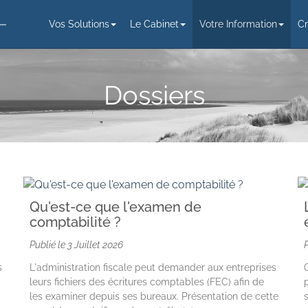
Vos Solutions
Le Cabinet
Votre Information
Cr
Dossiers
Qu'est-ce que l'examen de
comptabilité ?
Publié le
3 Juillet 2026
s
L'administration fiscale peut demander aux entreprises
leurs fichiers des écritures comptables (FEC) afin de
les examiner depuis ses bureaux. Présentation de cette