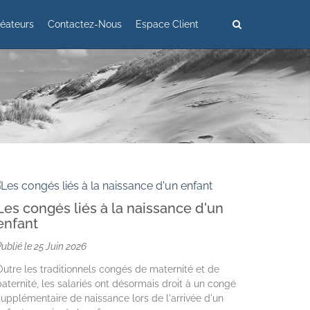
éateurs
Contactez-Nous
Espace Client
Les congés liés à la naissance d'un
enfant
Publié le
25 Juin 2026
Outre les traditionnels congés de maternité et de
paternité, les salariés ont désormais droit à un congé
supplémentaire de naissance lors de l'arrivée d'un