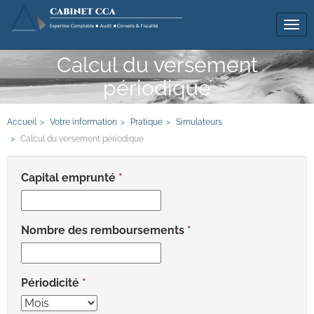
Tog
navi
Calcul du versement
périodique
Accueil
Votre information
Pratique
Simulateurs
Calcul du versement périodique
Capital emprunté
Nombre des remboursements
Périodicité