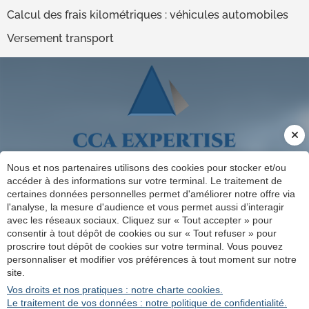
Calcul des frais kilométriques : véhicules automobiles
Versement transport
Nous et nos partenaires utilisons des cookies pour stocker et/ou
accéder à des informations sur votre terminal. Le traitement de
certaines données personnelles permet d'améliorer notre offre via
SIÈGE SOCIAL
l'analyse, la mesure d'audience et vous permet aussi d’interagir
ESPACE CLIENT
41 avenue Jules Guesde
avec les réseaux sociaux. Cliquez sur « Tout accepter » pour
CONTACT
59540
CAUDRY
consentir à tout dépôt de cookies ou sur « Tout refuser » pour
INSCRIPTION À NOTRE LETTRE
proscrire tout dépôt de cookies sur votre terminal. Vous pouvez
contact@cabinetcarrion.fr
D'INFORMATION
personnaliser et modifier vos préférences à tout moment sur notre
03 27 85 15 89
site.
Vos droits et nos pratiques : notre charte cookies.
Plan du site
Administration
Le traitement de vos données : notre politique de confidentialité.