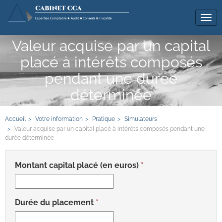
Tog
navi
Valeur acquise par un capital
placé à intérêts composés
pendant une durée
déterminée
Accueil
Votre information
Pratique
Simulateurs
Valeur acquise par un capital placé à intérêts composés pendant une
durée déterminée
Montant capital placé (en euros)
Durée du placement